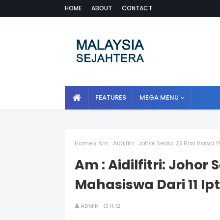
HOME
ABOUT
CONTACT
FEATURES
MEGA MENU
Home
Am : Aidilfitri: Johor Sedia 23 Bas Bawa 
Am : Aidilfitri: Joho
Mahasiswa Dari 11 Ipt
ADMIN
11:12