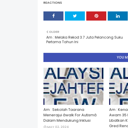
REACTIONS
OLDER
Am : Melaka Rekod 3.7 Juta Pelancong Suku
Pertama Tahun Ini
YOU MA
Am : Sekolah Taarana
Am : Kena
Menerajui âwalk For Autismâ
Awam 35 
Dalam Mendukung Inklusi
Libatkan 
Gred Rend
MAY 02, 2024