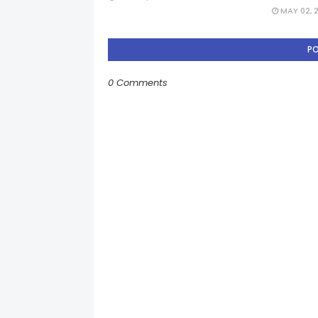
MAY 02, 
P
0 Comments