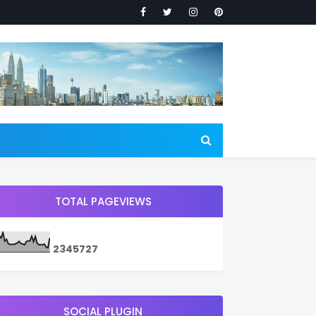
TOTAL PAGEVIEWS
2
3
4
5
7
2
7
SOCIAL PLUGIN