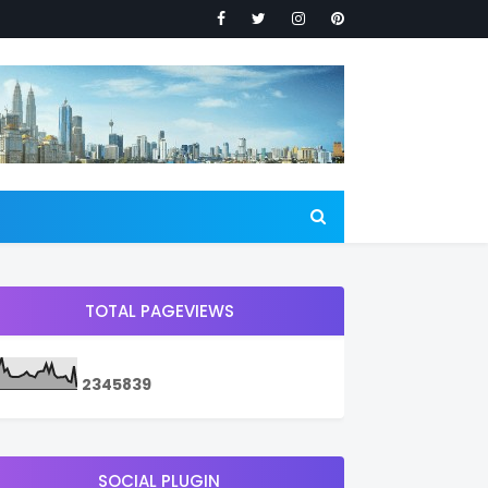
TOTAL PAGEVIEWS
2
3
4
5
8
3
9
SOCIAL PLUGIN