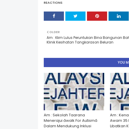
REACTIONS
OLDER
Am : Kkm Lulus Peruntukan Bina Bangunan Ba
Klinik Kesihatan Tangkarason Beluran
YOU MA
Am : Sekolah Taarana
Am : Kena
Menerajui âwalk For Autismâ
Awam 35 
Dalam Mendukung Inklusi
Libatkan 