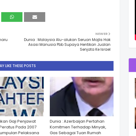
NEWER
haru
Dunia : Malaysia Alu-alukan Seruan Majlis Hak
Asasi Manusia Pbb Supaya Hentikan Jualan
Senjata Ke Israel
Y LIKE THESE POSTS
ikan Gaji Penjawat
Dunia : Azerbaijan Pertahan
Peratus Pada 2007
Komitmen Terhadap Minyak,
Kumpulan Pelaksana
Gas Sebagai Tuan Rumah