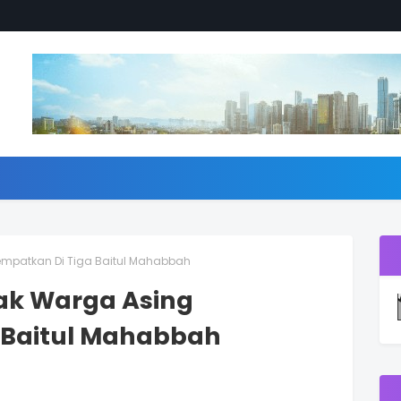
empatkan Di Tiga Baitul Mahabbah
ak Warga Asing
 Baitul Mahabbah