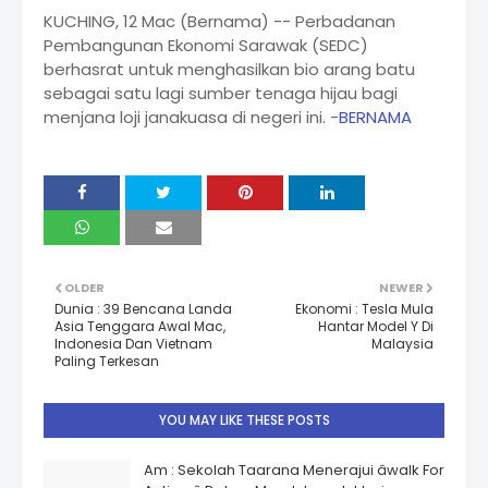
KUCHING, 12 Mac (Bernama) -- Perbadanan
Pembangunan Ekonomi Sarawak (SEDC)
berhasrat untuk menghasilkan bio arang batu
sebagai satu lagi sumber tenaga hijau bagi
menjana loji janakuasa di negeri ini. -
BERNAMA
OLDER
NEWER
Dunia : 39 Bencana Landa
Ekonomi : Tesla Mula
Asia Tenggara Awal Mac,
Hantar Model Y Di
Indonesia Dan Vietnam
Malaysia
Paling Terkesan
YOU MAY LIKE THESE POSTS
Am : Sekolah Taarana Menerajui âwalk For