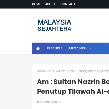
HOME
ABOUT
CONTACT
FEATURES
MEGA MENU
Home
Am : Sultan Nazrin Berangkat Ke Majlis 
Am : Sultan Nazrin B
Penutup Tilawah Al-
ADMIN
01:02