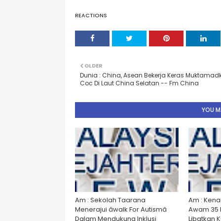
REACTIONS
OLDER
Dunia : China, Asean Bekerja Keras Muktamad
Coc Di Laut China Selatan -- Fm China
YOU MA
Am : Sekolah Taarana
Am : Kena
Menerajui âwalk For Autismâ
Awam 35 
Dalam Mendukung Inklusi
Libatkan 