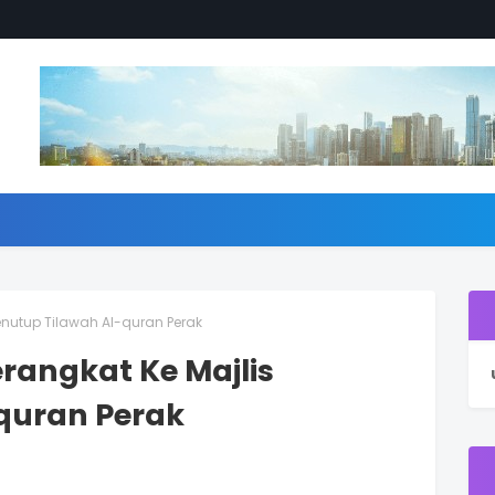
Penutup Tilawah Al-quran Perak
erangkat Ke Majlis
quran Perak