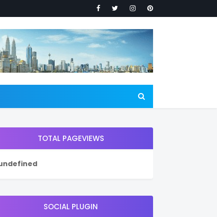
TOTAL PAGEVIEWS
u
n
d
e
f
i
n
e
d
SOCIAL PLUGIN