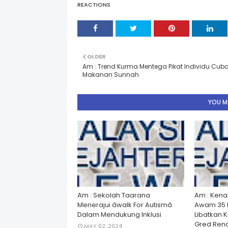
REACTIONS
OLDER
Am : Trend Kurma Mentega Pikat Individu Cub
Makanan Sunnah
YOU MA
Am : Sekolah Taarana
Am : Kena
Menerajui âwalk For Autismâ
Awam 35 
Dalam Mendukung Inklusi
Libatkan 
Gred Rend
MAY 02, 2024