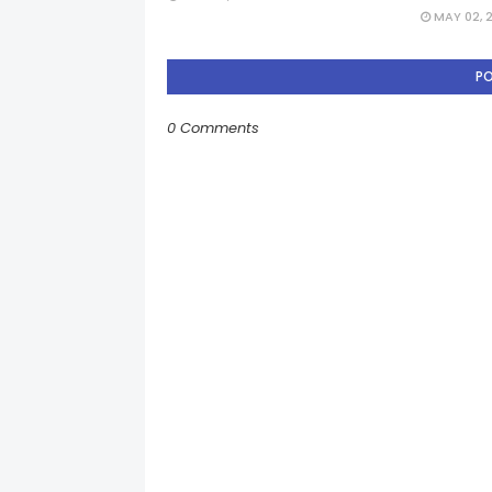
MAY 02, 
P
0 Comments