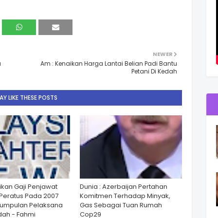
NEWER
a
Am : Kenaikan Harga Lantai Belian Padi Bantu
Petani Di Kedah
Y LIKE THESE POSTS
ikan Gaji Penjawat
Dunia : Azerbaijan Pertahan
Peratus Pada 2007
Komitmen Terhadap Minyak,
Kumpulan Pelaksana
Gas Sebagai Tuan Rumah
ah - Fahmi
Cop29