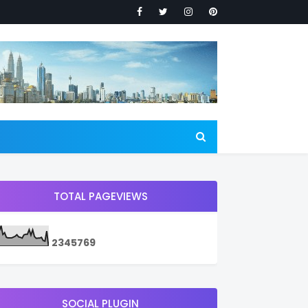
TOTAL PAGEVIEWS
2
3
4
5
7
6
9
SOCIAL PLUGIN