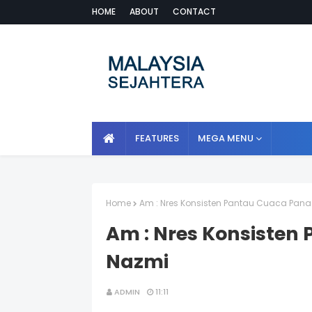
HOME
ABOUT
CONTACT
FEATURES
MEGA MENU
Home
Am : Nres Konsisten Pantau Cuaca Panas
Am : Nres Konsisten
Nazmi
ADMIN
11:11