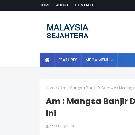
HOME
ABOUT
CONTACT
FEATURES
MEGA MENU
Home
Am : Mangsa Banjir Di Sarawak Meningka
Am : Mangsa Banjir 
Ini
ADMIN
11:10