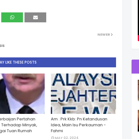
NEWER
sis
Y LIKE THESE POSTS
zerbaijan Pertahan
Am : Prk Kkb: Pn Ketandusan
 Terhadap Minyak,
Idea, Main Isu Perkauman -
gai Tuan Rumah
Fahmi
MAY 02, 2024