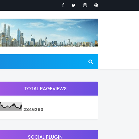
TOTAL PAGEVIEWS
2
3
4
6
2
5
0
SOCIAL PLUGIN