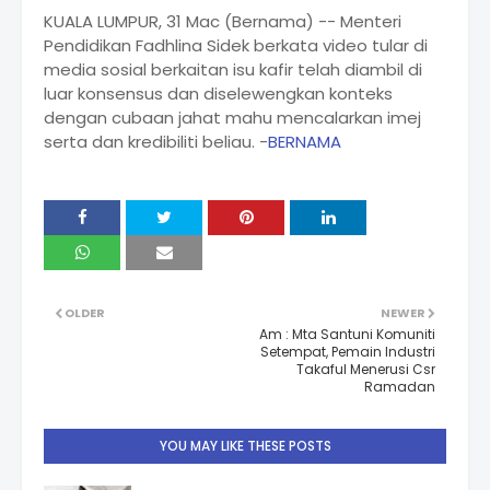
KUALA LUMPUR, 31 Mac (Bernama) -- Menteri
Pendidikan Fadhlina Sidek berkata video tular di
media sosial berkaitan isu kafir telah diambil di
luar konsensus dan diselewengkan konteks
dengan cubaan jahat mahu mencalarkan imej
serta dan kredibiliti beliau. -
BERNAMA
OLDER
NEWER
Am : Mta Santuni Komuniti
Setempat, Pemain Industri
Takaful Menerusi Csr
Ramadan
YOU MAY LIKE THESE POSTS