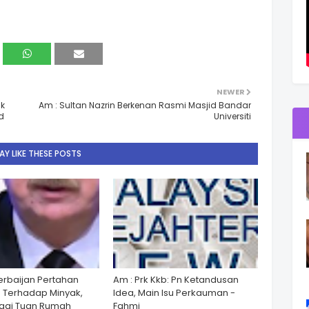
NEWER
ik
Am : Sultan Nazrin Berkenan Rasmi Masjid Bandar
d
Universiti
Y LIKE THESE POSTS
zerbaijan Pertahan
Am : Prk Kkb: Pn Ketandusan
 Terhadap Minyak,
Idea, Main Isu Perkauman -
gai Tuan Rumah
Fahmi