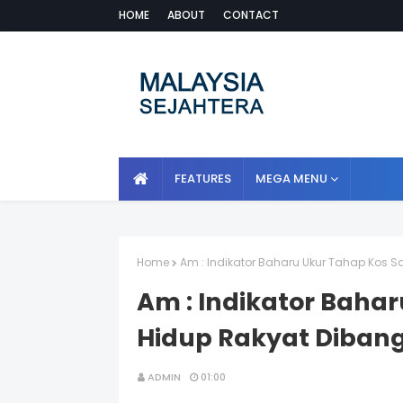
HOME
ABOUT
CONTACT
FEATURES
MEGA MENU
Home
Am : Indikator Baharu Ukur Tahap Kos 
Am : Indikator Baha
Hidup Rakyat Diban
ADMIN
01:00