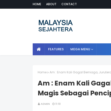
HOME
ABOUT
CONTACT
FEATURES
MEGA MENU
Home
Am : Enam Kali Gagal Berniaga, Jurute
Am : Enam Kali Gagal
Magis Sebagai Penc
ADMIN
11:10