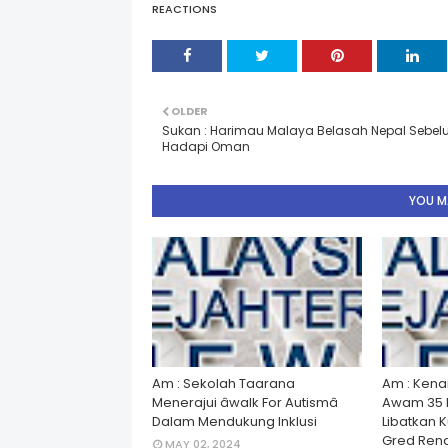
REACTIONS
OLDER
Sukan : Harimau Malaya Belasah Nepal Sebe
Hadapi Oman
YOU MA
Am : Sekolah Taarana
Am : Kena
Menerajui âwalk For Autismâ
Awam 35 
Dalam Mendukung Inklusi
Libatkan 
Gred Rend
MAY 02, 2024