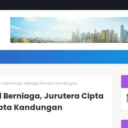
ra Cipta Magis Sebagai Pencipta Kandungan
 Berniaga, Jurutera Cipta
ipta Kandungan