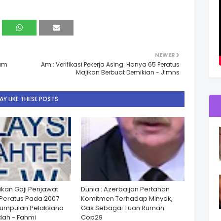
NEWER
lum
Am : Verifikasi Pekerja Asing: Hanya 65 Peratus
Majikan Berbuat Demikian - Jimns
Y LIKE THESE POSTS
ikan Gaji Penjawat
Dunia : Azerbaijan Pertahan
Peratus Pada 2007
Komitmen Terhadap Minyak,
Kumpulan Pelaksana
Gas Sebagai Tuan Rumah
ah - Fahmi
Cop29