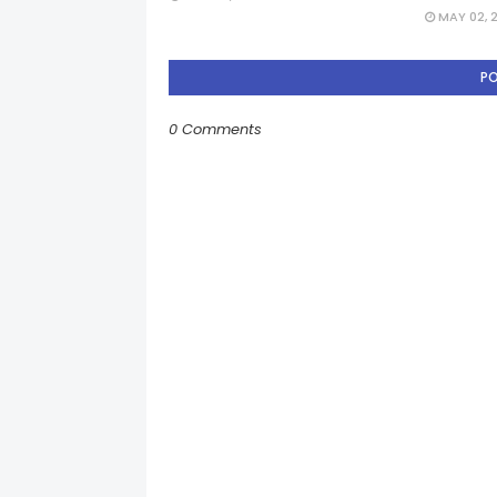
MAY 02, 
P
0 Comments