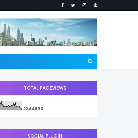
TOTAL PAGEVIEWS
2
3
4
4
8
3
0
SOCIAL PLUGIN