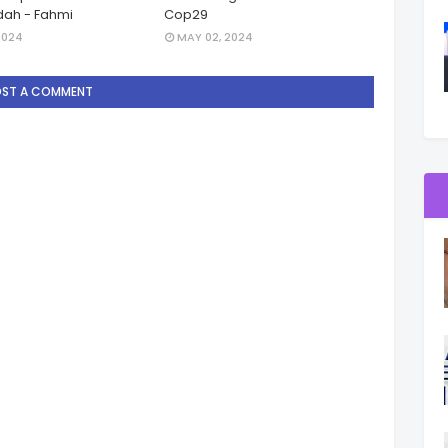
ah - Fahmi
Cop29
2024
MAY 02, 2024
OST A COMMENT