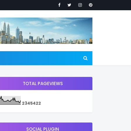
TOTAL PAGEVIEWS
2
3
4
5
4
2
2
SOCIAL PLUGIN