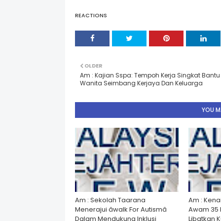
REACTIONS
OLDER
Am : Kajian Sspa: Tempoh Kerja Singkat Bantu
Wanita Seimbang Kerjaya Dan Keluarga
YOU MA
Am : Sekolah Taarana
Am : Kena
Menerajui âwalk For Autismâ
Awam 35 
Dalam Mendukung Inklusi
Libatkan 