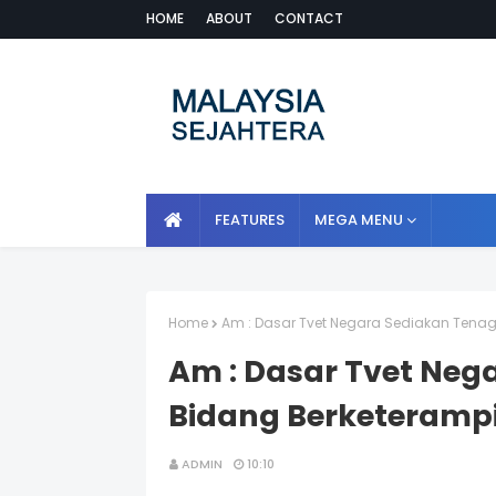
HOME
ABOUT
CONTACT
FEATURES
MEGA MENU
Home
Am : Dasar Tvet Negara Sediakan Tenag
Am : Dasar Tvet Neg
Bidang Berketeramp
ADMIN
10:10