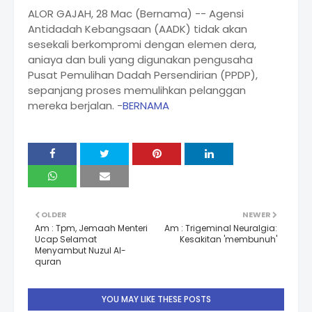
ALOR GAJAH, 28 Mac (Bernama) -- Agensi
Antidadah Kebangsaan (AADK) tidak akan
sesekali berkompromi dengan elemen dera,
aniaya dan buli yang digunakan pengusaha
Pusat Pemulihan Dadah Persendirian (PPDP),
sepanjang proses memulihkan pelanggan
mereka berjalan. -
BERNAMA
OLDER
NEWER
Am : Tpm, Jemaah Menteri
Am : Trigeminal Neuralgia:
Ucap Selamat
Kesakitan 'membunuh'
Menyambut Nuzul Al-
quran
YOU MAY LIKE THESE POSTS