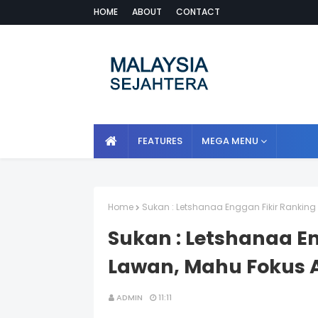
HOME
ABOUT
CONTACT
FEATURES
MEGA MENU
Home
Sukan : Letshanaa Enggan Fikir Ranking
Sukan : Letshanaa E
Lawan, Mahu Fokus A
ADMIN
11:11