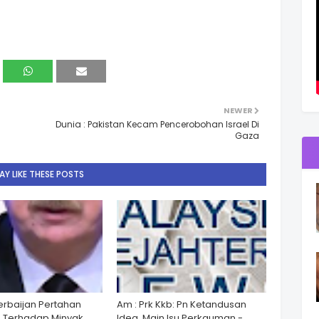
NEWER
Dunia : Pakistan Kecam Pencerobohan Israel Di
Gaza
Y LIKE THESE POSTS
zerbaijan Pertahan
Am : Prk Kkb: Pn Ketandusan
 Terhadap Minyak,
Idea, Main Isu Perkauman -