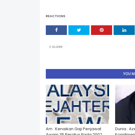
REACTIONS
OLDER
YOU MA
Am : Kenaikan Gaji Penjawat
Dunia : A
Awam 35 Peratus Pada 2007
Komitmen