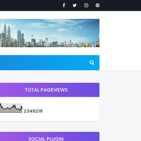
TOTAL PAGEVIEWS
2
3
4
6
2
1
9
SOCIAL PLUGIN