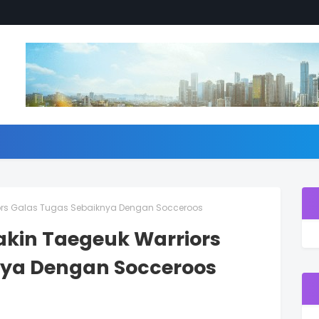
iors Galas Tugas Sebaiknya Dengan Socceroos
akin Taegeuk Warriors
nya Dengan Socceroos