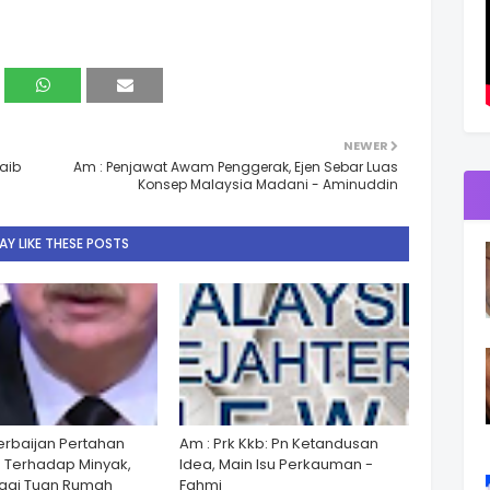
NEWER
Naib
Am : Penjawat Awam Penggerak, Ejen Sebar Luas
Konsep Malaysia Madani - Aminuddin
Y LIKE THESE POSTS
zerbaijan Pertahan
Am : Prk Kkb: Pn Ketandusan
 Terhadap Minyak,
Idea, Main Isu Perkauman -
gai Tuan Rumah
Fahmi