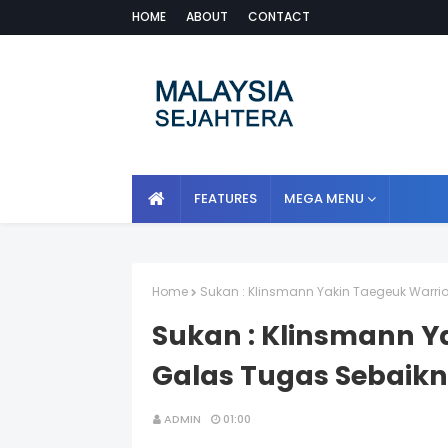
HOME
ABOUT
CONTACT
FEATURES
MEGA MENU
Home
Sukan : Klinsmann Yakin Taegeuk Warr
Sukan : Klinsmann Y
Galas Tugas Sebaik
ADMIN
01:00