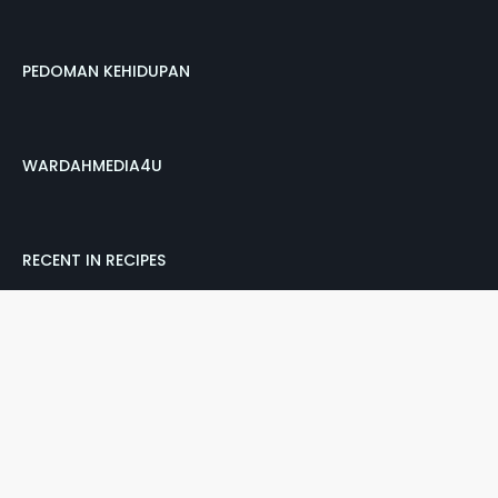
PEDOMAN KEHIDUPAN
WARDAHMEDIA4U
RECENT IN RECIPES
Error: No Posts Found
CREATED BY
EAADHAR
| DISTRIBUTED BY
BLOGGER THEMES