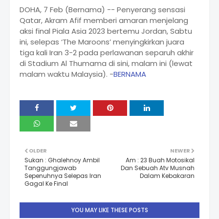
DOHA, 7 Feb (Bernama) -- Penyerang sensasi
Qatar, Akram Afif memberi amaran menjelang
aksi final Piala Asia 2023 bertemu Jordan, Sabtu
ini, selepas ‘The Maroons’ menyingkirkan juara
tiga kali Iran 3-2 pada perlawanan separuh akhir
di Stadium Al Thumama di sini, malam ini (lewat
malam waktu Malaysia). -
BERNAMA
OLDER
NEWER
Sukan : Ghalehnoy Ambil
Am : 23 Buah Motosikal
Tanggungjawab
Dan Sebuah Atv Musnah
Sepenuhnya Selepas Iran
Dalam Kebakaran
Gagal Ke Final
YOU MAY LIKE THESE POSTS