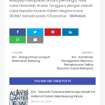
Malaysia merupakan antara pemungut hasil
cukai terendah di Asia Tenggara dengan nisbah
cukai kepada Kluaran Dalam Negara Kasar
(KDNK) berada pada 11.8 peratus. -
BERNAMA
OLDER
NEWER
Am : Warga Emas Lumpuh
Am : Komitmen
Ditemukan Rentung
Pendigitalan Memacu
Pemerkasaan Sektor
Ekonomi, Sosial Malaysia
YOU MAY LIKE THESE POSTS
Am : Sekolah Taarana Menerajui âwalk For
Autismâ Dalam Mendukung Inklusi
MAY 02, 2024