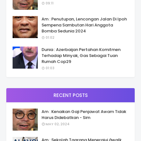
09:11
Am : Penutupan, Lencongan Jalan Di Ipoh
Sempena Sambutan Hari Anggota
Bomba Sedunia 2024
01:02
Dunia : Azerbaijan Pertahan Komitmen
Terhadap Minyak, Gas Sebagai Tuan
Rumah Cop29
01:03
RECENT POSTS
Am : Kenaikan Gaji Penjawat Awam Tidak
Harus Didebatkan - Sim
MAY 02, 2024
Am : Sekolah Taarana Menerajui âwalk