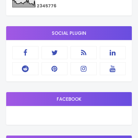
2
3
4
5
7
7
6
SOCIAL PLUGIN
FACEBOOK