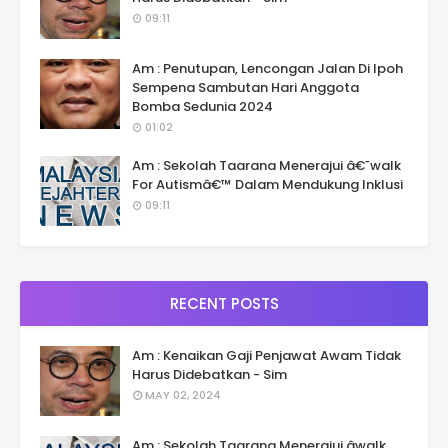
09:11
Am : Penutupan, Lencongan Jalan Di Ipoh
Sempena Sambutan Hari Anggota
Bomba Sedunia 2024
01:02
Am : Sekolah Taarana Menerajui â€˜walk
For Autismâ€™ Dalam Mendukung Inklusi
09:11
RECENT POSTS
Am : Kenaikan Gaji Penjawat Awam Tidak
Harus Didebatkan - Sim
MAY 02, 2024
Am : Sekolah Taarana Menerajui âwalk