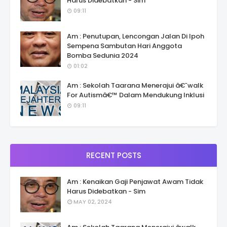
Harus Didebatkan - Sim
09:11
Am : Penutupan, Lencongan Jalan Di Ipoh
Sempena Sambutan Hari Anggota
Bomba Sedunia 2024
01:02
Am : Sekolah Taarana Menerajui â€˜walk
For Autismâ€™ Dalam Mendukung Inklusi
09:11
RECENT POSTS
Am : Kenaikan Gaji Penjawat Awam Tidak
Harus Didebatkan - Sim
MAY 02, 2024