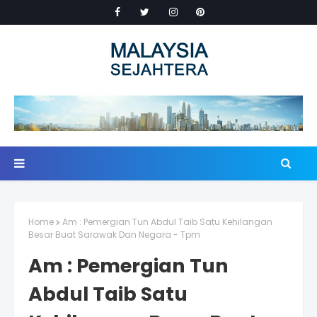
Home
Am : Pemergian Tun Abdul Taib Satu Kehilangan
Besar Buat Sarawak Dan Negara - Tpm
Am : Pemergian Tun
Abdul Taib Satu