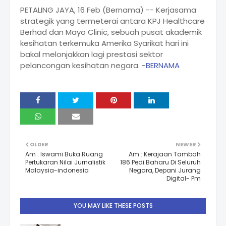
PETALING JAYA, 16 Feb (Bernama) -- Kerjasama
strategik yang termeterai antara KPJ Healthcare
Berhad dan Mayo Clinic, sebuah pusat akademik
kesihatan terkemuka Amerika Syarikat hari ini
bakal melonjakkan lagi prestasi sektor
pelancongan kesihatan negara. -
BERNAMA
OLDER
NEWER
Am : Iswami Buka Ruang
Am : Kerajaan Tambah
Pertukaran Nilai Jurnalistik
186 Pedi Baharu Di Seluruh
Malaysia-indonesia
Negara, Depani Jurang
Digital- Pm
YOU MAY LIKE THESE POSTS