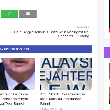
NEWER
Dunia : Angka Korban Di Gaza Terus Meningkat, Kini
Cecah 29,692 Orang
Y LIKE THESE POSTS
zerbaijan Pertahan
Am : Prk Kkb: Pn Ketandusan
 Terhadap Minyak,
Idea, Main Isu Perkauman -
gai Tuan Rumah
Fahmi
MAY 02, 2024