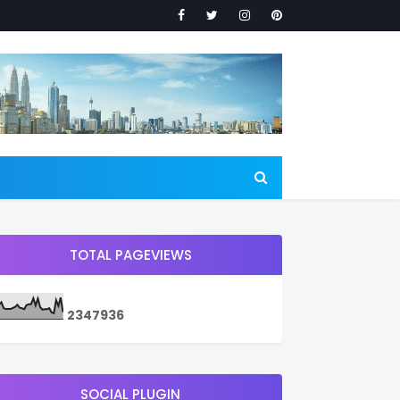
TOTAL PAGEVIEWS
2
3
4
7
9
3
6
SOCIAL PLUGIN