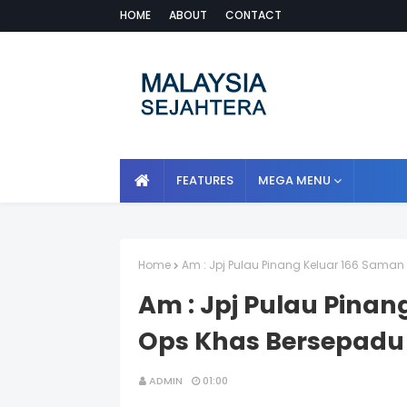
HOME
ABOUT
CONTACT
FEATURES
MEGA MENU
Home
Am : Jpj Pulau Pinang Keluar 166 Sama
Am : Jpj Pulau Pina
Ops Khas Bersepadu
ADMIN
01:00