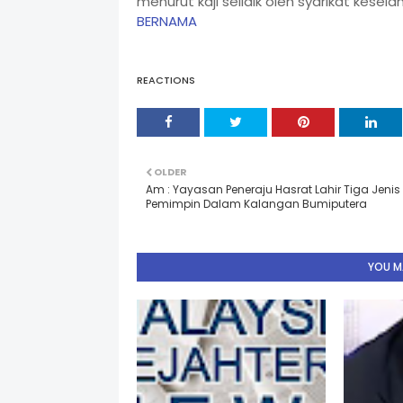
menurut kaji selidik oleh syarikat kesel
BERNAMA
REACTIONS
OLDER
Am : Yayasan Peneraju Hasrat Lahir Tiga Jenis
Pemimpin Dalam Kalangan Bumiputera
YOU MA