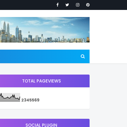
TOTAL PAGEVIEWS
2
3
4
5
5
6
9
SOCIAL PLUGIN