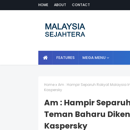
HOME
ABOUT
CONTACT
FEATURES
MEGA MENU
Home
Am : Hampir Separuh Rakyat Malaysia In
Kaspersky
Am : Hampir Separuh
Teman Baharu Dikenal
Kaspersky