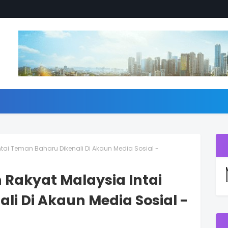
tai Teman Baharu Dikenali Di Akaun Media Sosial -
 Rakyat Malaysia Intai
i Di Akaun Media Sosial -