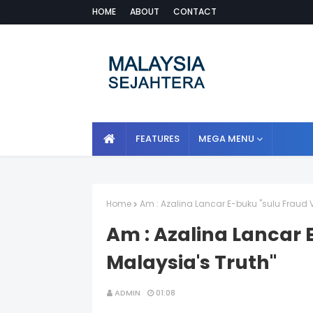
HOME
ABOUT
CONTACT
FEATURES
MEGA MENU
Home
Am : Azalina Lancar E-buku "sulu Fraud V
Am : Azalina Lancar 
Malaysia's Truth"
ADMIN
01:08