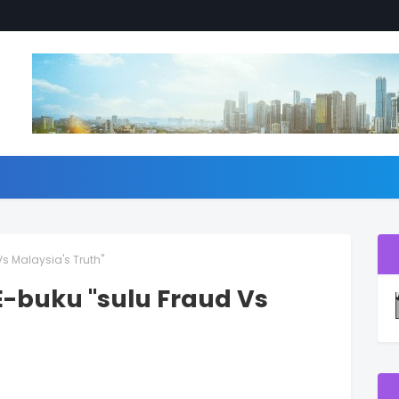
s Malaysia's Truth"
E-buku "sulu Fraud Vs