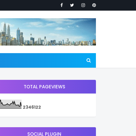
TOTAL PAGEVIEWS
2
3
4
6
1
2
2
SOCIAL PLUGIN