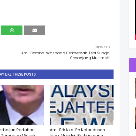
NEWER
Am : Bomba: Waspada Berkhemah Tepi Sungai
Sepanjang Musim Mtl
Y LIKE THESE POSTS
zerbaijan Pertahan
Am : Prk Kkb: Pn Ketandusan
 Terhadap Minyak,
Idea, Main Isu Perkauman -