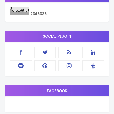
2
3
4
6
3
2
5
SOCIAL PLUGIN
FACEBOOK