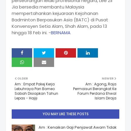
perseorangan lelaki profesional negara, Lee Zii
Jia bersedia membantu Malaysia
mempertahankan kejuaraan Kejohanan
Badminton Berpasukan Asia (BATC) di Pusat
Konvensyen Setia Alam, Shah Alam, pada 13
hingga 18 Feb ini. -
BERNAMA
OLDER
NEWER
Am : Empat Pakej Kerja
Am : Agong, Raja
Lebuhraya Pan Borneo
Permaisuri Berangkat Ke
Sabah Disiapkan Tahun
Forum Perdana Ehwal
Lepas - Hajiji
Islam Diraja
YOU MAY LIKE THESE POSTS
Am : Kenaikan Gaji Penjawat Awam Tidak