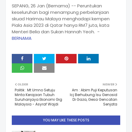
SEPANG, 26 Jan (Bernama) -- Peruntukan
keseluruhan bagi menampung perbelanjaan
skuad Harimau Malaya menghadapi kempen
Piala Asia 2023 di Qatar hanya RM7 juta, kata
Menteri Belia dan Sukan Hannah Yeoh. -
BERNAMA
OLDER
NEWER
Politik : Mt Umno Setuju
Am : Abim Puji Keputusan
Minta Kerajaan Tubuh
Icj Berhubung Isu Genosid
Suruhanjaya Ekonomi Gig
Di Gaza, Gesa Gencatan
Malaysia - Asyraf Wajdi
Senjata
YOU MAY LIKE THESE POSTS