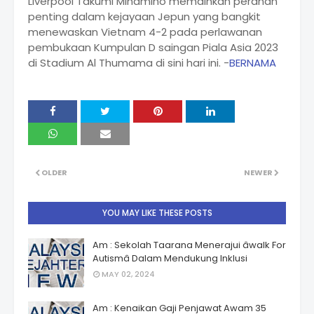
Liverpool Takumi Minamino memainkan peranan
penting dalam kejayaan Jepun yang bangkit
menewaskan Vietnam 4-2 pada perlawanan
pembukaan Kumpulan D saingan Piala Asia 2023
di Stadium Al Thumama di sini hari ini. -
BERNAMA
OLDER
NEWER
YOU MAY LIKE THESE POSTS
Am : Sekolah Taarana Menerajui âwalk For
Autismâ Dalam Mendukung Inklusi
MAY 02, 2024
Am : Kenaikan Gaji Penjawat Awam 35