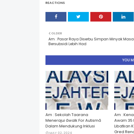
REACTIONS
OLDER
Am : Pasar Raya Diserbu Simpan Minyak Masa
Bersubsidi Lebih Had
YOU MA
Am : Sekolah Taarana
Am : Kena
Menerajui âwalk For Autismâ
Awam 35 
Dalam Mendukung Inklusi
Libatkan 
Gred Rend
MAY 02, 2024