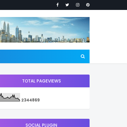
TOTAL PAGEVIEWS
2
3
4
4
8
6
9
SOCIAL PLUGIN