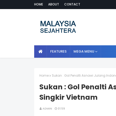
HOME
ABOUT
CONTACT
FEATURES
MEGA MENU
Home
Sukan : Gol Penalti Asnawi Julang Indon
Sukan : Gol Penalti 
Singkir Vietnam
ADMIN
01:59