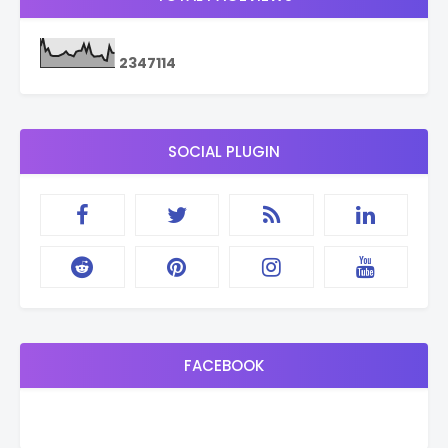
2
3
4
7
1
1
4
SOCIAL PLUGIN
FACEBOOK