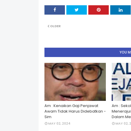
OLDER
YOU MA
Am : Kenaikan Gaji Penjawat
Am : Seko
Awam Tidak Harus Didebatkan -
Menerajui â
Sim
Dalam Men
MAY 02, 2024
MAY 02, 