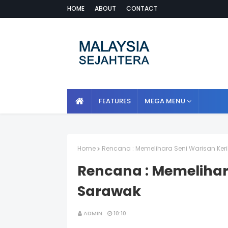
HOME
ABOUT
CONTACT
FEATURES
MEGA MENU
Home
Rencana : Memelihara Seni Warisan Ke
Rencana : Memelihar
Sarawak
ADMIN
10:10