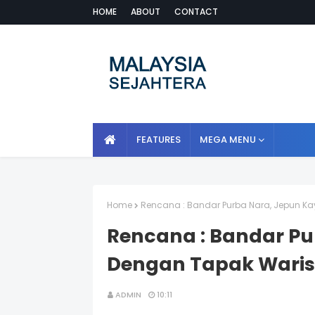
HOME
ABOUT
CONTACT
FEATURES
MEGA MENU
Home
Rencana : Bandar Purba Nara, Jepun K
Rencana : Bandar Pu
Dengan Tapak Waris
ADMIN
10:11