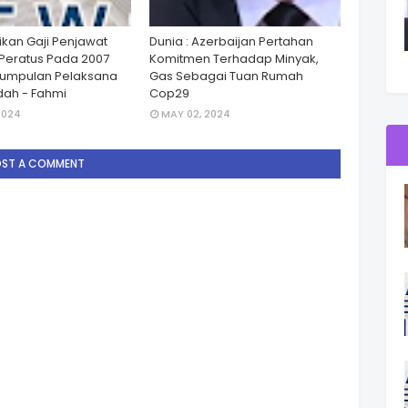
ikan Gaji Penjawat
Dunia : Azerbaijan Pertahan
Peratus Pada 2007
Komitmen Terhadap Minyak,
Kumpulan Pelaksana
Gas Sebagai Tuan Rumah
ah - Fahmi
Cop29
2024
MAY 02, 2024
OST A COMMENT