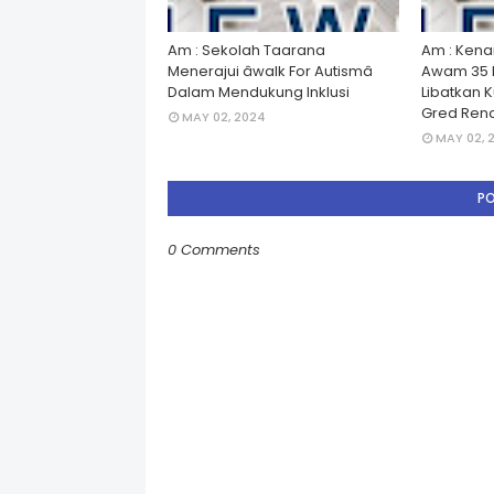
Am : Sekolah Taarana
Am : Kena
Menerajui âwalk For Autismâ
Awam 35 
Dalam Mendukung Inklusi
Libatkan 
Gred Rend
MAY 02, 2024
MAY 02, 
P
0 Comments