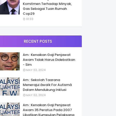
Komitmen Terhadap Minyak,
Gas Sebagai Tuan Rumah
Cop29
01:03
RECENT POSTS
Am : Kenaikan Gaji Penjawat
Awam Tidak Harus Didebatkan
- Sim
MAY 02, 2024
Am : Sekolah Taarana
Menerajui âwalk For Autismâ
Dalam Mendukung Inklusi
MAY 02, 2024
Am : Kenaikan Gaji Penjawat
Awam 35 Peratus Pada 2007
Libatkan Kumpulan Pelaksana