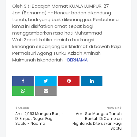
Oleh Siti Baaqiah Mamat KUALA LUMPUR, 27
Jan (Bernama) -- Hancur badan dikandung
tanah, budi yang baik dikenang jua. Peribahasa
lama ini disifatkan amat tepat bagi
menggambarkan rasa hati Muhammad
Wafi Zabidi ketika diminta berkongsi
kenangan sepanjang berkhidmat di bawah Raja
Permaisuri Agong Tunku Azizah Aminah
Maimunah Iskandariah. -
BERNAMA
OLDER
NEWER
Am : 2,953 Mangsa Banjir
Am : Sar Mangsa Tanah
Di Empat Negeri Pagi
Runtuh Di Cameron
Sabtu - Nadma
Highlands Diteruskan Pagi
Sabtu