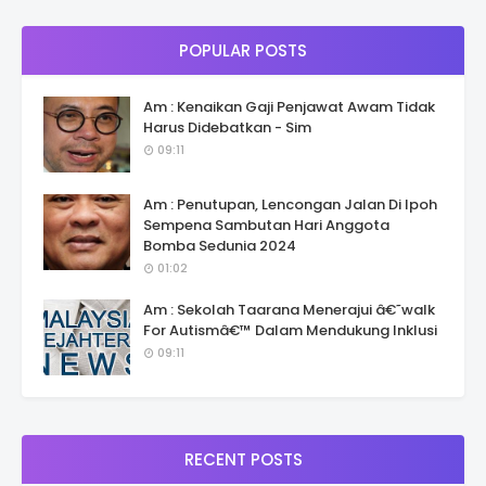
POPULAR POSTS
Am : Kenaikan Gaji Penjawat Awam Tidak
Harus Didebatkan - Sim
09:11
Am : Penutupan, Lencongan Jalan Di Ipoh
Sempena Sambutan Hari Anggota
Bomba Sedunia 2024
01:02
Am : Sekolah Taarana Menerajui â€˜walk
For Autismâ€™ Dalam Mendukung Inklusi
09:11
RECENT POSTS