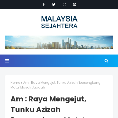
Home
Am : Raya Mengejut, Tunku Azizah 'bersengkang
Mata' Masak Juadah
Am : Raya Mengejut,
Tunku Azizah