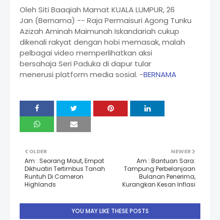
Oleh Siti Baaqiah Mamat KUALA LUMPUR, 26
Jan (Bernama) -- Raja Permaisuri Agong Tunku
Azizah Aminah Maimunah Iskandariah cukup
dikenali rakyat dengan hobi memasak, malah
pelbagai video memperlihatkan aksi
bersahaja Seri Paduka di dapur tular
menerusi platform media sosial. -
BERNAMA
OLDER
NEWER
Am : Seorang Maut, Empat
Am : Bantuan Sara:
Dikhuatiri Tertimbus Tanah
Tampung Perbelanjaan
Runtuh Di Cameron
Bulanan Penerima,
Highlands
Kurangkan Kesan Inflasi
YOU MAY LIKE THESE POSTS