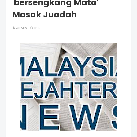
'bersengkang Mata'
Masak Juadah
ADMIN
11:10