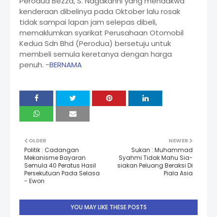
Perodua Bezza, S. Nagakanni yang mendakwa
kenderaan dibelinya pada Oktober lalu rosak
tidak sampai lapan jam selepas dibeli,
memaklumkan syarikat Perusahaan Otomobil
Kedua Sdn Bhd (Perodua) bersetuju untuk
membeli semula keretanya dengan harga
penuh. -
BERNAMA
OLDER
NEWER
Politik : Cadangan
Sukan : Muhammad
Mekanisme Bayaran
Syahmi Tidak Mahu Sia-
Semula 40 Peratus Hasil
siakan Peluang Beraksi Di
Persekutuan Pada Selasa
Piala Asia
- Ewon
YOU MAY LIKE THESE POSTS