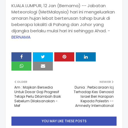
KUALA LUMPUR, 12 Jan (Bernama) -- Jabatan
Meteorologi (MetMalaysia) hari ini mengeluarkan
amaran hujan lebat berterusan tahap buruk di
beberapa lokaliti di Pahang dan Johor yang
dijangka berlaku mulai hari ini sehingga Ahad. -
BERNAMA
OLDER
NEWER
Am : Majikan Bersedia
Dunia : Perbicaraan Icj
Untuk Dasar Gaji Progresif
Terhadap Kes Genosid
Tetapi Perlu Ditambah Baik
Israel Beri Harapan
Sebelum Dilaksanakan -
Kepada Palestin --
Mef
Amnesty International
YOU MAY LIKE THESE POSTS