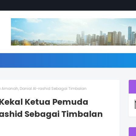
da Amanah, Danial Al-rashid Sebagai Timbalan
e Kekal Ketua Pemuda
ashid Sebagai Timbalan