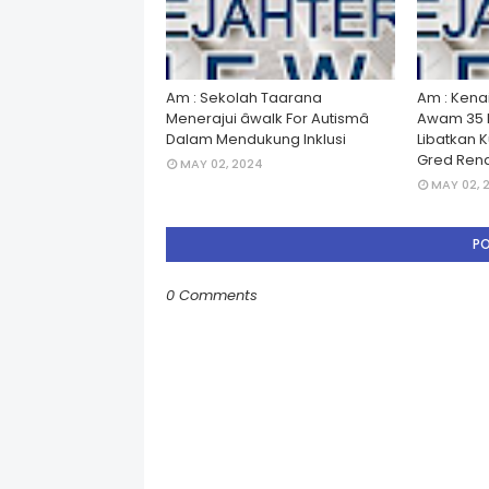
Am : Sekolah Taarana
Am : Kena
Menerajui âwalk For Autismâ
Awam 35 
Dalam Mendukung Inklusi
Libatkan 
Gred Rend
MAY 02, 2024
MAY 02, 
P
0 Comments