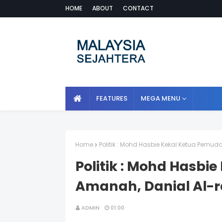
HOME
ABOUT
CONTACT
FEATURES
MEGA MENU
Home
Politik : Mohd Hasbie Kekal Ketua Pemu
Politik : Mohd Hasbi
Amanah, Danial Al-r
ADMIN
01:00