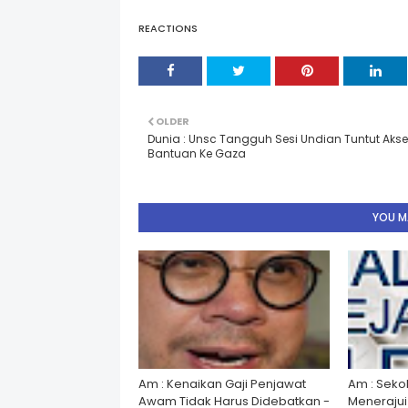
REACTIONS
OLDER
Dunia : Unsc Tangguh Sesi Undian Tuntut Aks
Bantuan Ke Gaza
YOU MA
Am : Kenaikan Gaji Penjawat
Am : Seko
Awam Tidak Harus Didebatkan -
Menerajui â