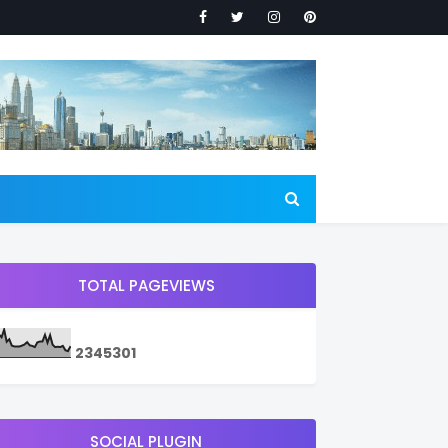
TOTAL PAGEVIEWS
2
3
4
5
3
0
1
SOCIAL PLUGIN