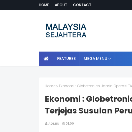
HOME
ABOUT
CONTACT
FEATURES
MEGA MENU
Home
Ekonomi : Globetronics Jamin Operasi
Ekonomi : Globetroni
Terjejas Susulan P
ADMIN
01:00