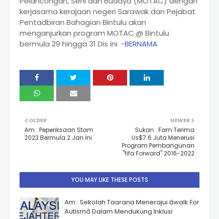
Pelancongan, Seni dan Budaya (MOTAC) dengan
kerjasama kerajaan negeri Sarawak dan Pejabat
Pentadbiran Bahagian Bintulu akan
menganjurkan program MOTAC @ Bintulu
bermula 29 hingga 31 Dis ini. -
BERNAMA
OLDER
NEWER
Am : Peperiksaan Stam
Sukan : Fam Terima
2023 Bermula 2 Jan Ini
Us$7.6 Juta Menerusi
Program Pembangunan
"fifa Forward" 2016-2022
YOU MAY LIKE THESE POSTS
Am : Sekolah Taarana Menerajui âwalk For
Autismâ Dalam Mendukung Inklusi