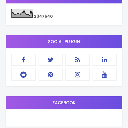
2
3
4
7
6
4
0
SOCIAL PLUGIN
FACEBOOK