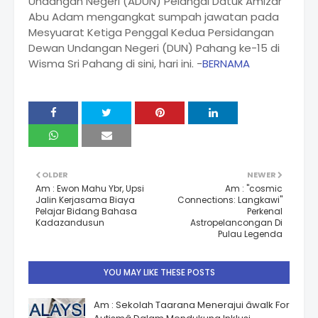
Undangan Negeri (ADUN) Pelangai Datuk Amizar
Abu Adam mengangkat sumpah jawatan pada
Mesyuarat Ketiga Penggal Kedua Persidangan
Dewan Undangan Negeri (DUN) Pahang ke-15 di
Wisma Sri Pahang di sini, hari ini. -
BERNAMA
OLDER
NEWER
Am : Ewon Mahu Ybr, Upsi
Am : "cosmic
Jalin Kerjasama Biaya
Connections: Langkawi"
Pelajar Bidang Bahasa
Perkenal
Kadazandusun
Astropelancongan Di
Pulau Legenda
YOU MAY LIKE THESE POSTS
Am : Sekolah Taarana Menerajui âwalk For