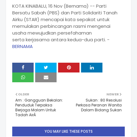
KOTA KINABALU, 16 Nov (Bernama) -- Parti
Bersatu Sabah (PBS) dan Parti Solidariti Tanah
Airku (STAR) mencapai kata sepakat untuk
memulakan perbincangan rasmi mengenai
usaha mewujudkan persefahaman
serta kerjasama antara kedua-dua parti. -
BERNAMA
OLDER
NEWER
Am : Gangguan Bekalan:
Sukan : 80 Resolusi
Penduduk Terpaksa
Perkasa Peranan Wanita
Berjaga Malam Untuk
Dalam Bidang Sukan
Tadah AirÂ
YOU MAY LIKE THESE POSTS