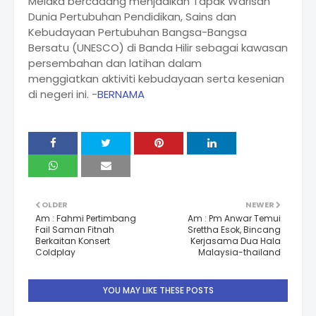
Melaka bercadang menjadikan Tapak Warisan
Dunia Pertubuhan Pendidikan, Sains dan
Kebudayaan Pertubuhan Bangsa-Bangsa
Bersatu (UNESCO) di Banda Hilir sebagai kawasan
persembahan dan latihan dalam
menggiatkan aktiviti kebudayaan serta kesenian
di negeri ini. -
BERNAMA
OLDER
NEWER
Am : Fahmi Pertimbang
Am : Pm Anwar Temui
Fail Saman Fitnah
Srettha Esok, Bincang
Berkaitan Konsert
Kerjasama Dua Hala
Coldplay
Malaysia-thailand
YOU MAY LIKE THESE POSTS