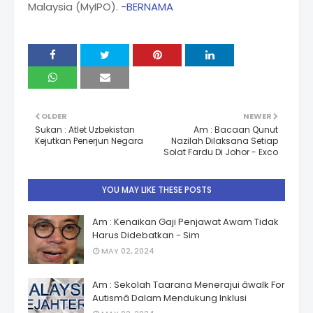
Malaysia (MyIPO). -
BERNAMA
OLDER
NEWER
Sukan : Atlet Uzbekistan
Am : Bacaan Qunut
Kejutkan Penerjun Negara
Nazilah Dilaksana Setiap
Solat Fardu Di Johor - Exco
YOU MAY LIKE THESE POSTS
Am : Kenaikan Gaji Penjawat Awam Tidak
Harus Didebatkan - Sim
MAY 02, 2024
Am : Sekolah Taarana Menerajui âwalk For
Autismâ Dalam Mendukung Inklusi