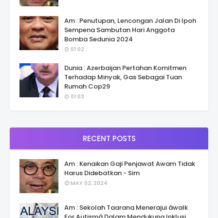
Am : Penutupan, Lencongan Jalan Di Ipoh
Sempena Sambutan Hari Anggota
Bomba Sedunia 2024
01:02
Dunia : Azerbaijan Pertahan Komitmen
Terhadap Minyak, Gas Sebagai Tuan
Rumah Cop29
01:03
RECENT POSTS
Am : Kenaikan Gaji Penjawat Awam Tidak
Harus Didebatkan - Sim
MAY 02, 2024
Am : Sekolah Taarana Menerajui âwalk
For Autismâ Dalam Mendukung Inklusi