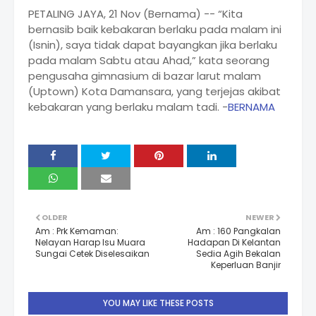
PETALING JAYA, 21 Nov (Bernama) -- “Kita
bernasib baik kebakaran berlaku pada malam ini
(Isnin), saya tidak dapat bayangkan jika berlaku
pada malam Sabtu atau Ahad,” kata seorang
pengusaha gimnasium di bazar larut malam
(Uptown) Kota Damansara, yang terjejas akibat
kebakaran yang berlaku malam tadi. -
BERNAMA
OLDER
NEWER
Am : Prk Kemaman:
Am : 160 Pangkalan
Nelayan Harap Isu Muara
Hadapan Di Kelantan
Sungai Cetek Diselesaikan
Sedia Agih Bekalan
Keperluan Banjir
YOU MAY LIKE THESE POSTS