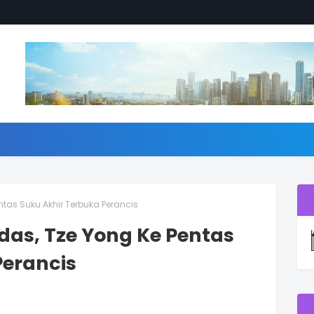
entas Suku Akhir Terbuka Perancis
ndas, Tze Yong Ke Pentas
Perancis