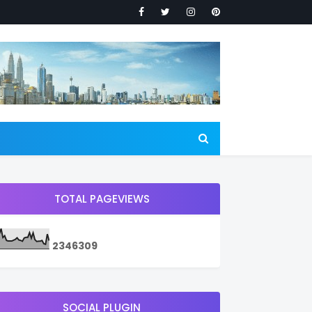
TOTAL PAGEVIEWS
2
3
4
6
3
0
9
SOCIAL PLUGIN