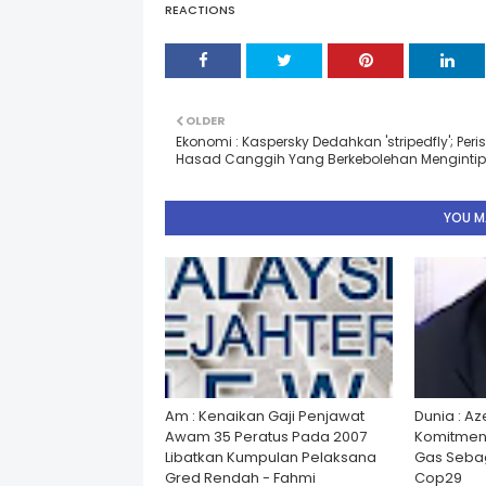
REACTIONS
OLDER
Ekonomi : Kaspersky Dedahkan 'stripedfly'; Peri
Hasad Canggih Yang Berkebolehan Mengintip
YOU MA
Am : Kenaikan Gaji Penjawat
Dunia : A
Awam 35 Peratus Pada 2007
Komitmen
Libatkan Kumpulan Pelaksana
Gas Seba
Gred Rendah - Fahmi
Cop29