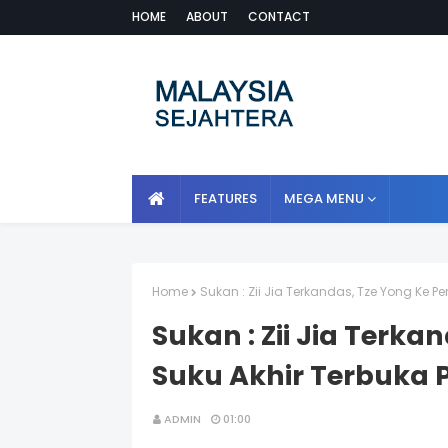
HOME
ABOUT
CONTACT
FEATURES
MEGA MENU
Home
Sukan : Zii Jia Terkandas, Tze Yong Ke P
Sukan : Zii Jia Terka
Suku Akhir Terbuka 
ADMIN
01:00