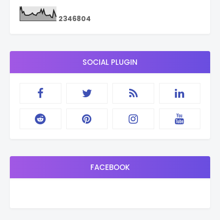
2
3
4
6
8
0
4
SOCIAL PLUGIN
FACEBOOK