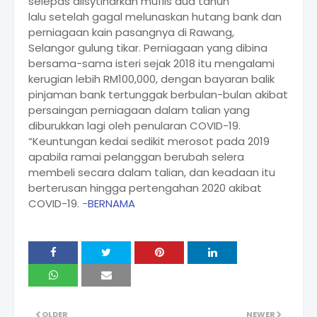
selepas diisytiharkan muflis dua tahun
lalu setelah gagal melunaskan hutang bank dan
perniagaan kain pasangnya di Rawang,
Selangor gulung tikar. Perniagaan yang dibina
bersama-sama isteri sejak 2018 itu mengalami
kerugian lebih RM100,000, dengan bayaran balik
pinjaman bank tertunggak berbulan-bulan akibat
persaingan perniagaan dalam talian yang
diburukkan lagi oleh penularan COVID-19.
“Keuntungan kedai sedikit merosot pada 2019
apabila ramai pelanggan berubah selera
membeli secara dalam talian, dan keadaan itu
berterusan hingga pertengahan 2020 akibat
COVID-19. -
BERNAMA
OLDER
NEWER