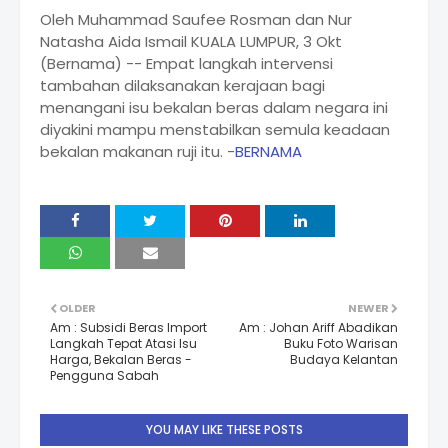
Oleh Muhammad Saufee Rosman dan Nur
Natasha Aida Ismail KUALA LUMPUR, 3 Okt
(Bernama) -- Empat langkah intervensi
tambahan dilaksanakan kerajaan bagi
menangani isu bekalan beras dalam negara ini
diyakini mampu menstabilkan semula keadaan
bekalan makanan ruji itu. -
BERNAMA
OLDER
NEWER
Am : Subsidi Beras Import
Am : Johan Ariff Abadikan
Langkah Tepat Atasi Isu
Buku Foto Warisan
Harga, Bekalan Beras -
Budaya Kelantan
Pengguna Sabah
YOU MAY LIKE THESE POSTS