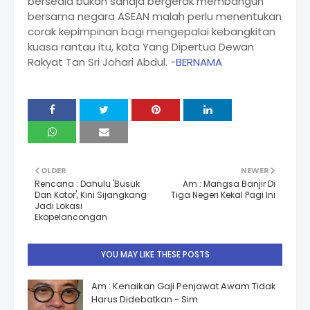
bersedia bukan sahaja bergerak membangun
bersama negara ASEAN malah perlu menentukan
corak kepimpinan bagi mengepalai kebangkitan
kuasa rantau itu, kata Yang Dipertua Dewan
Rakyat Tan Sri Johari Abdul. -
BERNAMA
OLDER
NEWER
Rencana : Dahulu 'Busuk
Am : Mangsa Banjir Di
Dan Kotor', Kini Sijangkang
Tiga Negeri Kekal Pagi Ini
Jadi Lokasi
Ekopelancongan
YOU MAY LIKE THESE POSTS
Am : Kenaikan Gaji Penjawat Awam Tidak
Harus Didebatkan - Sim