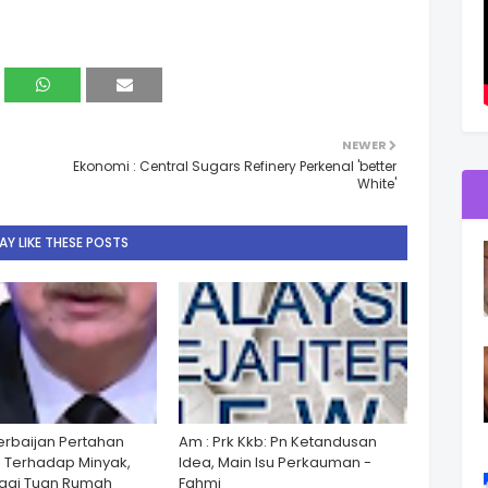
NEWER
Ekonomi : Central Sugars Refinery Perkenal 'better
White'
Y LIKE THESE POSTS
zerbaijan Pertahan
Am : Prk Kkb: Pn Ketandusan
 Terhadap Minyak,
Idea, Main Isu Perkauman -
gai Tuan Rumah
Fahmi