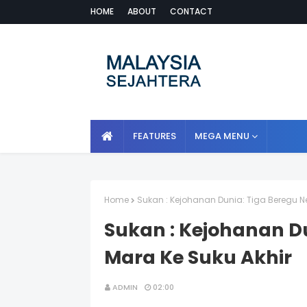
HOME
ABOUT
CONTACT
FEATURES
MEGA MENU
Home
Sukan : Kejohanan Dunia: Tiga Beregu N
Sukan : Kejohanan D
Mara Ke Suku Akhir
ADMIN
02:00