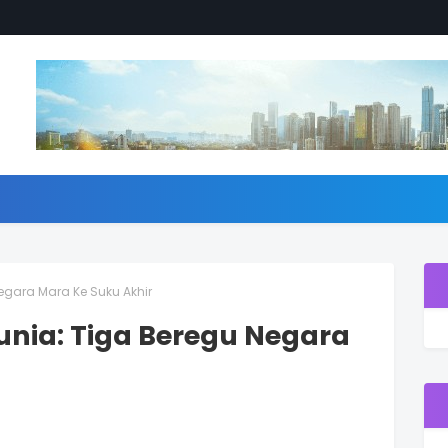
egara Mara Ke Suku Akhir
unia: Tiga Beregu Negara