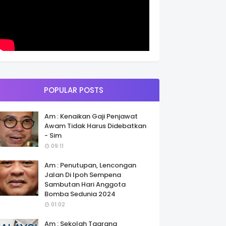
POPULAR POSTS
Am : Kenaikan Gaji Penjawat
Awam Tidak Harus Didebatkan
- Sim
09:11
Am : Penutupan, Lencongan
Jalan Di Ipoh Sempena
Sambutan Hari Anggota
Bomba Sedunia 2024
01:02
Am : Sekolah Taarana