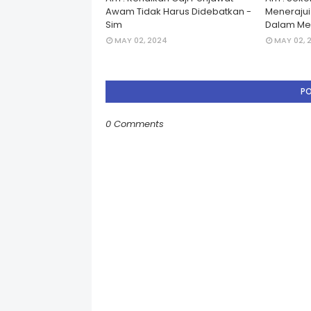
Awam Tidak Harus Didebatkan -
Menerajui â
Sim
Dalam Men
MAY 02, 2024
MAY 02, 
P
0 Comments