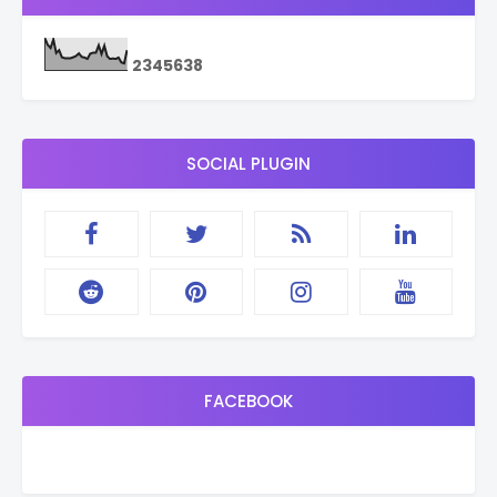
2
3
4
5
6
3
8
SOCIAL PLUGIN
FACEBOOK